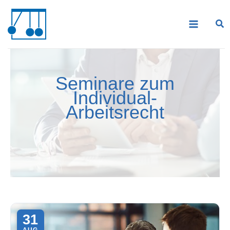
Zum
Inhalt
springen
Seminare zum
Individual-
Arbeitsrecht
31
AUG